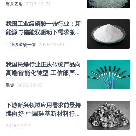
95.62%
2025-12-31
聚苯乙烯
我国工业级磷酸一铵行业：新
能源与储能双驱动下需求激增
头部企业产能优势突出
2025-12-29
工业级磷酸一铵
我国民爆行业正从传统产品向
高端智能化转型 工信部严监
管推动结构性调整深化
2025-12-25
民爆
下游新兴领域应用需求前景持
续向好 中国硅基新材料行业
初步寡占格局已形成
2025-12-17