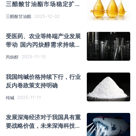
三醋酸甘油酯市场稳定扩容
行业上下游议价能力差异大
2025-12-02
三醋酸甘油酯
受医药、农业等终端产业发展
带动 国内丙炔醇需求持续攀
升 行业发展前景较好
2025-11-15
丙炔醇
我国纯碱价格持续下行，行业
反内卷政策支持明确
2025-11-11
纯碱
发展深海经济对于我国具有重
要战略价值，未来深海科技产
业有望加速发展