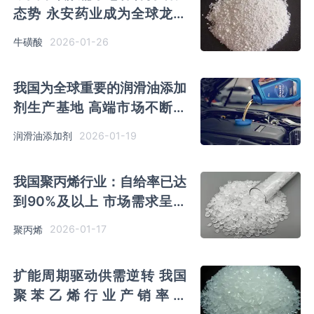
态势 ‌‌永安药业成为全球龙头
企业
2026-01-26
牛磺酸
我国为全球重要的润滑油添加
剂生产基地 高端市场不断突
破
2026-01-19
润滑油添加剂
我国聚丙烯行业：自给率已达
到90%及以上 市场需求呈现
弱增长态势
2026-01-17
聚丙烯
扩能周期驱动供需逆转 我国
聚苯乙烯行业产销率达